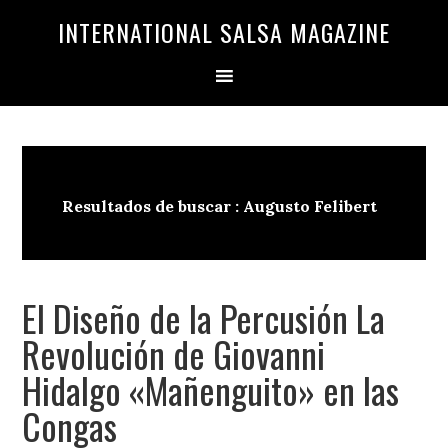
Saltar
Saltar
INTERNATIONAL SALSA MAGAZINE
a
al
la
contenido
navegación
principal
principal
Resultados de buscar : Augusto Felibert
El Diseño de la Percusión La
Revolución de Giovanni
Hidalgo «Mañenguito» en las
Congas