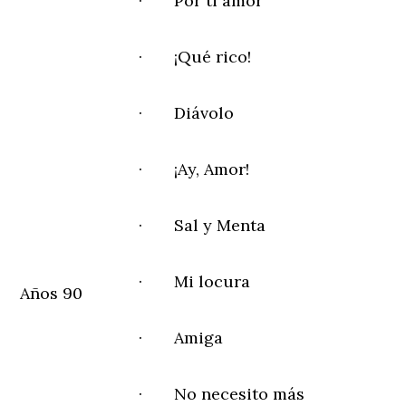
· Por ti amor
· ¡Qué rico!
· Diávolo
· ¡Ay, Amor!
· Sal y Menta
· Mi locura
Años 90
· Amiga
· No necesito más