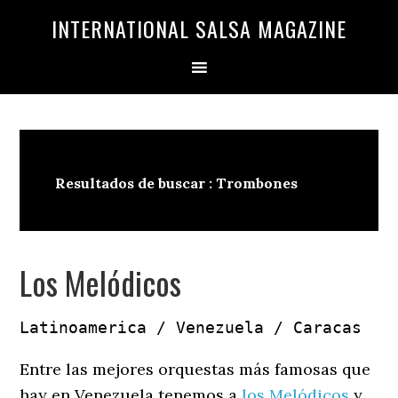
Saltar
Saltar
INTERNATIONAL SALSA MAGAZINE
a
al
la
contenido
navegación
principal
principal
Resultados de buscar : Trombones
Los Melódicos
Latinoamerica / Venezuela / Caracas
Entre las mejores orquestas más famosas que
hay en Venezuela tenemos a
los Melódicos
y