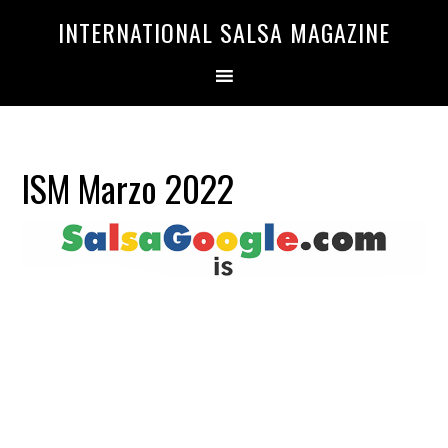
Saltar
Saltar
INTERNATIONAL SALSA MAGAZINE
a
al
la
contenido
navegación
principal
principal
ISM Marzo 2022