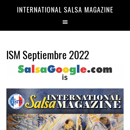
Saltar
Saltar
INTERNATIONAL SALSA MAGAZINE
a
al
la
contenido
navegación
principal
principal
ISM Septiembre 2022