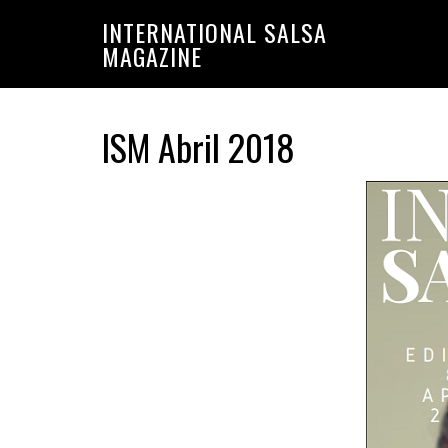
Saltar
Saltar
INTERNATIONAL SALSA
a
al
MAGAZINE
la
contenido
navegación
principal
principal
ISM Abril 2018