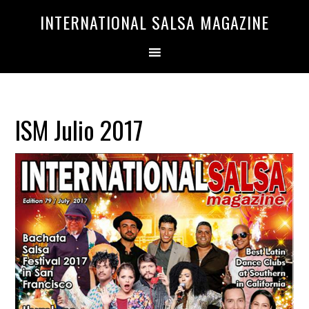
Saltar
Saltar
INTERNATIONAL SALSA MAGAZINE
a
al
la
contenido
navegación
principal
principal
ISM Julio 2017