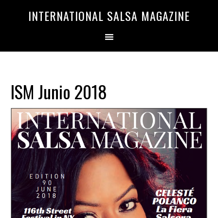
Saltar
Saltar
INTERNATIONAL SALSA MAGAZINE
a
al
la
contenido
navegación
principal
principal
ISM Junio 2018