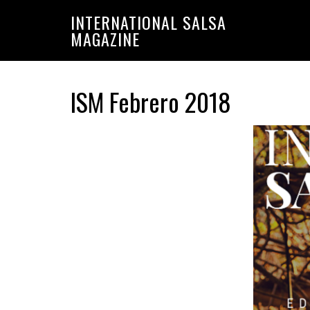
Saltar
Saltar
INTERNATIONAL SALSA
a
al
MAGAZINE
la
contenido
navegación
principal
principal
ISM Febrero 2018