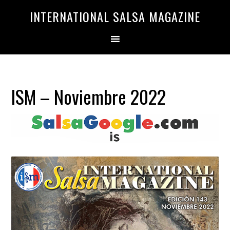
Saltar
Saltar
INTERNATIONAL SALSA MAGAZINE
a
al
la
contenido
navegación
principal
principal
ISM – Noviembre 2022