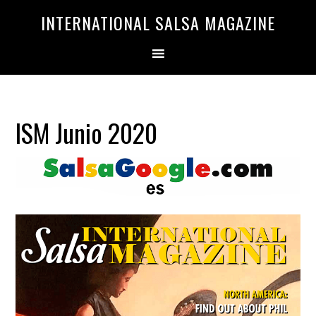
Saltar
Saltar
INTERNATIONAL SALSA MAGAZINE
a
al
la
contenido
navegación
principal
principal
ISM Junio 2020