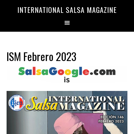
Saltar
Saltar
INTERNATIONAL SALSA MAGAZINE
a
al
la
contenido
navegación
principal
principal
ISM Febrero 2023