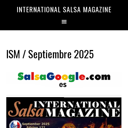
Saltar
Saltar
INTERNATIONAL SALSA MAGAZINE
a
al
la
contenido
navegación
principal
principal
ISM / Septiembre 2025