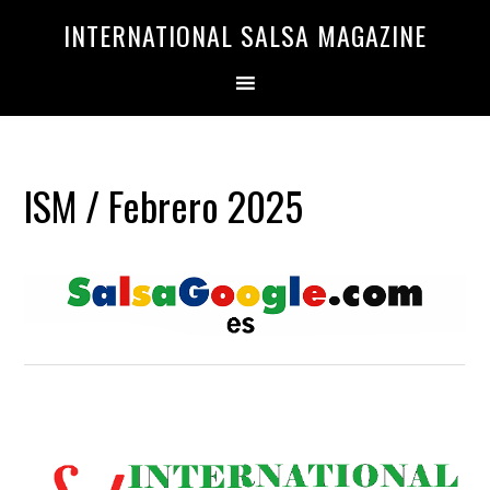
Saltar
Saltar
INTERNATIONAL SALSA MAGAZINE
a
al
la
contenido
navegación
principal
principal
ISM / Febrero 2025