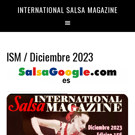
Saltar
Saltar
INTERNATIONAL SALSA MAGAZINE
a
al
la
contenido
navegación
principal
principal
ISM / Diciembre 2023