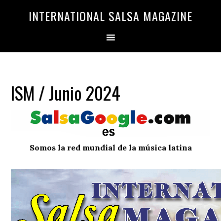
Saltar
Saltar
INTERNATIONAL SALSA MAGAZINE
a
al
la
contenido
navegación
principal
principal
ISM / Junio 2024
Somos la red mundial de la música latina