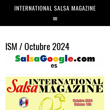
Saltar
Saltar
INTERNATIONAL SALSA MAGAZINE
a
al
la
contenido
navegación
principal
principal
ISM / Octubre 2024