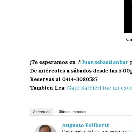
Ca
¡Te esperamos en @
Juansebastianbar
p
De miércoles a sábados desde las 5:00
Reservas al 0414-3080587
Tambien Lea:
Gato Barbieri fue un exc
Acerca de
Últimas entradas
Augusto Felibertt
en
Coordinador de Latino America
I