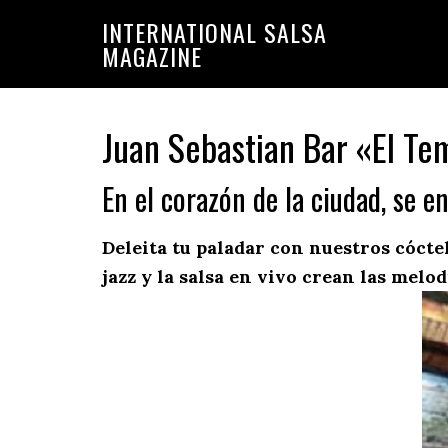
Saltar
Saltar
INTERNATIONAL SALSA
a
al
MAGAZINE
la
contenido
navegación
principal
principal
Juan Sebastian Bar «El Tem
En el corazón de la ciudad, se e
Deleita tu paladar con nuestros cócte
jazz y la salsa en vivo crean las melod