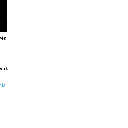
vés
sal.
cia