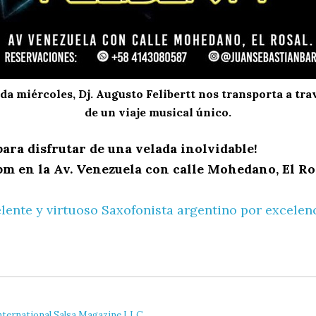
da miércoles, Dj. Augusto Felibertt nos transporta a tra
de un viaje musical único.
ara disfrutar de una velada inolvidable!
pm en la Av. Venezuela con calle Mohedano, El Ro
elente y virtuoso Saxofonista argentino por excelen
nternational Salsa Magazine LLC