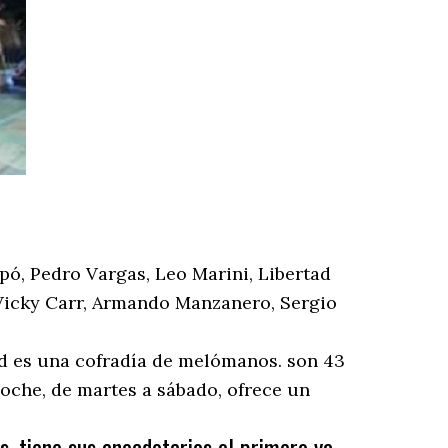
pó, Pedro Vargas, Leo Marini, Libertad
 Vicky Carr, Armando Manzanero, Sergio
dad es una cofradía de melómanos. son 43
oche, de martes a sábado, ofrece un
s, tiene sus anecdotarios el primero ya