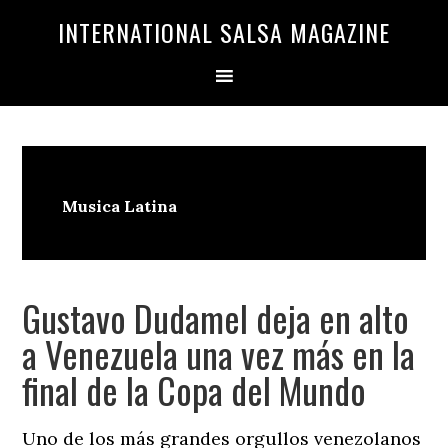
Saltar
Saltar
INTERNATIONAL SALSA MAGAZINE
a
al
la
contenido
navegación
principal
principal
Musica Latina
Gustavo Dudamel deja en alto
a Venezuela una vez más en la
final de la Copa del Mundo
Uno de los más grandes orgullos venezolanos