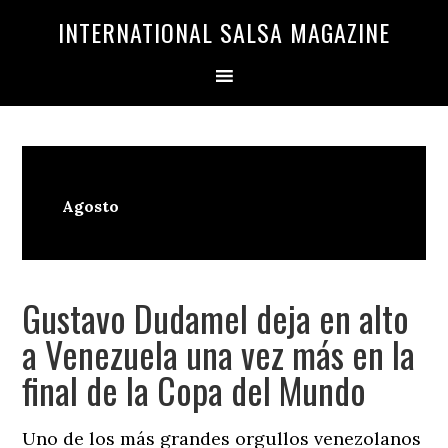
Saltar
Saltar
INTERNATIONAL SALSA MAGAZINE
a
al
la
contenido
navegación
principal
principal
Agosto
Gustavo Dudamel deja en alto
a Venezuela una vez más en la
final de la Copa del Mundo
Uno de los más grandes orgullos venezolanos