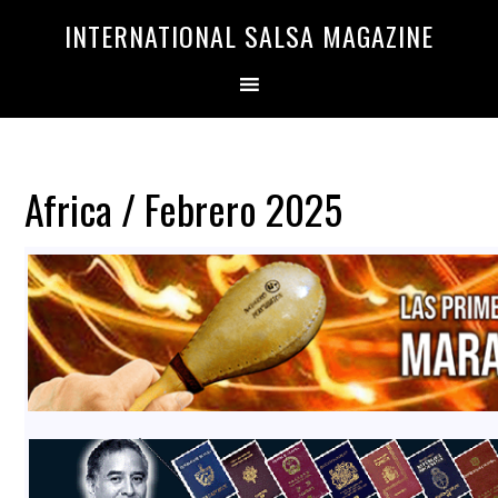
Saltar
Saltar
INTERNATIONAL SALSA MAGAZINE
a
al
la
contenido
navegación
principal
principal
Africa / Febrero 2025