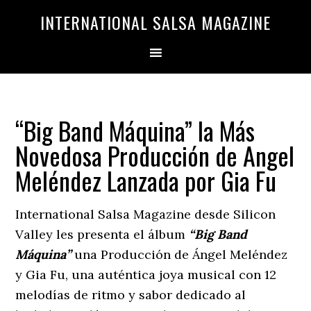
Saltar
Saltar
INTERNATIONAL SALSA MAGAZINE
a
al
la
contenido
navegación
principal
principal
“Big Band Máquina” la Más
Novedosa Producción de Angel
Meléndez Lanzada por Gia Fu
International Salsa Magazine desde Silicon
Valley les presenta el álbum
“Big Band
Máquina”
una Producción de Ángel Meléndez
y Gia Fu, una auténtica joya musical con 12
melodías de ritmo y sabor dedicado al