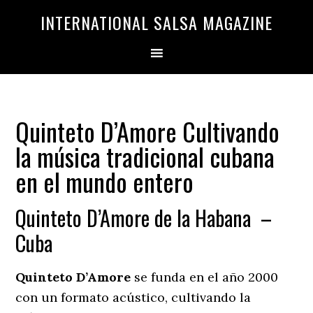
Saltar
Saltar
INTERNATIONAL SALSA MAGAZINE
a
al
la
contenido
navegación
principal
principal
Quinteto D’Amore Cultivando
la música tradicional cubana
en el mundo entero
Quinteto D’Amore de la Habana –
Cuba
Quinteto D’Amore
se funda en el año 2000
con un formato acústico, cultivando la