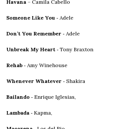
Havana
– Camila Cabello
Someone Like You
‐ Adele
Don’t You Remember
‐ Adele
Unbreak My Heart
‐ Tony Braxton
Rehab
‐ Amy Winehouse
Whenever Whatever
‐ Shakira
Bailando
‐ Enrique Iglesias,
Lambada
‐ Kapma,
Macarena
‐ Los del Rio,