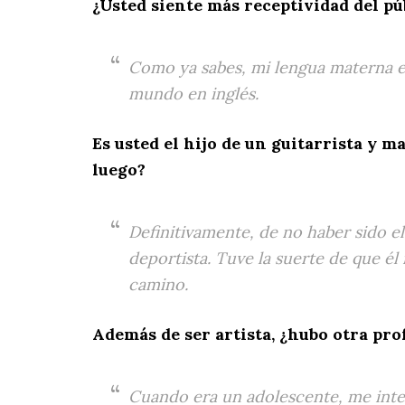
¿Usted siente más receptividad del p
Como ya sabes, mi lengua materna es
mundo en inglés.
Es usted el hijo de un guitarrista y 
luego?
Definitivamente, de no haber sido el
deportista. Tuve la suerte de que é
camino.
Además de ser artista, ¿hubo otra pro
Cuando era un adolescente, me inter