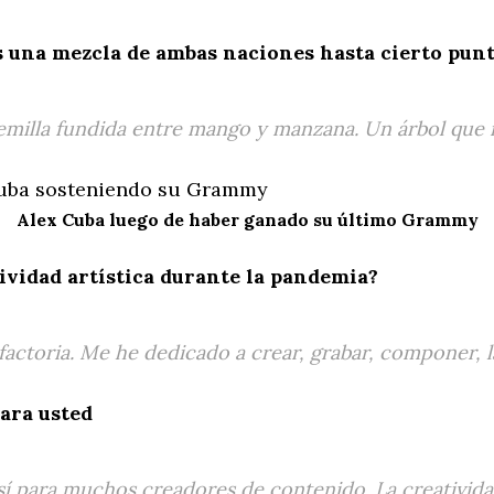
s una mezcla de ambas naciones hasta cierto pun
 semilla fundida entre mango y manzana. Un árbol que 
Alex Cuba luego de haber ganado su último Grammy
tividad artística durante la pandemia?
factoria. Me he dedicado a crear, grabar, componer, 
para usted
sí para muchos creadores de contenido. La creativid