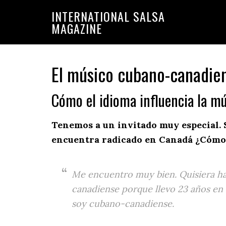
Saltar
Saltar
INTERNATIONAL SALSA
a
al
MAGAZINE
la
contenido
navegación
principal
principal
El músico cubano-canadien
Cómo el idioma influencia la m
Tenemos a un invitado muy especial. S
encuentra radicado en Canadá ¿Cómo
Me encuentro muy bien. Quisiera ha
canadiense porque llevo 23 años en
soy cubano-canadiense.