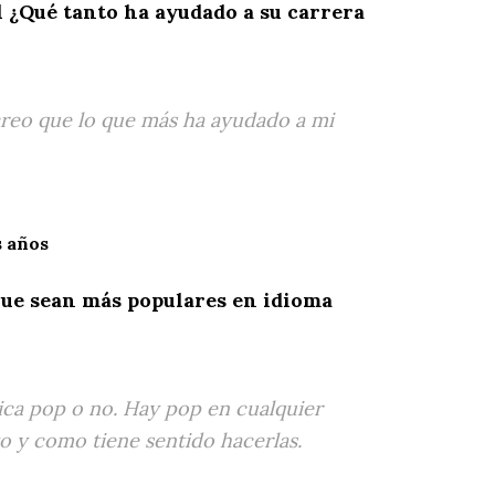
l ¿Qué tanto ha ayudado a su carrera
creo que lo que más ha ayudado a mi
s años
que sean más populares en idioma
ica pop o no. Hay pop en cualquier
o y como tiene sentido hacerlas.