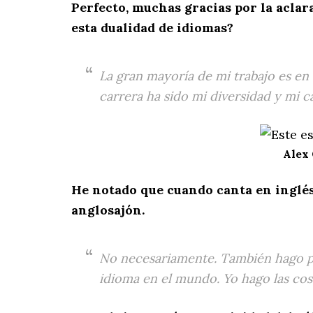
Perfecto, muchas gracias por la aclar
esta dualidad de idiomas?
La gran mayoría de mi trabajo es en
carrera ha sido mi diversidad y mi 
Alex 
He notado que cuando canta en inglés
anglosajón.
No necesariamente. También hago pop
idioma en el mundo. Yo hago las co