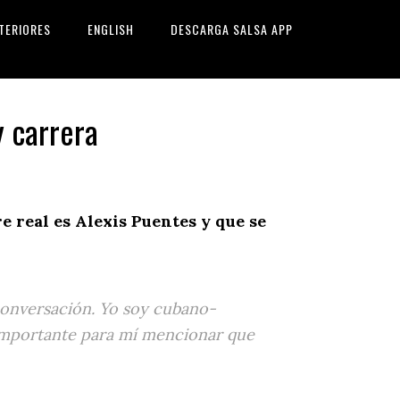
TERIORES
ENGLISH
DESCARGA SALSA APP
y carrera
e real es Alexis Puentes y que se
onversación. Yo soy cubano-
 importante para mí mencionar que