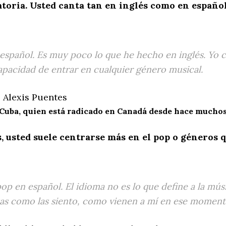
atoria. Usted canta tan en inglés como en españo
 español. Es muy poco lo que he hecho en inglés. Yo 
capacidad de entrar en cualquier género musical.
Cuba, quien está radicado en Canadá desde hace mucho
, usted suele centrarse más en el pop o géneros 
 en español. El idioma no es lo que define a la mús
sas como las siento, como vienen a mí en ese moment