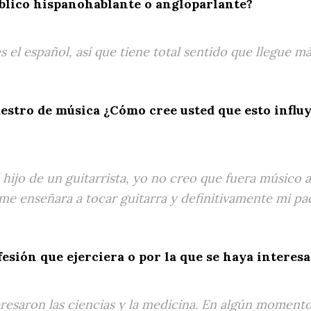
úblico hispanohablante o angloparlante?
 el español, así que tiene total sentido que llegue m
maestro de música ¿Cómo cree usted que esto infl
 hijo de un guitarrista, yo no creo que fuera músico
l me enseñara a tocar guitarra y definitivamente mi p
fesión que ejerciera o por la que se haya interes
esaron las ciencias y la medicina. En algún momento