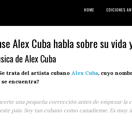
HOME
EDICIONES AN
se Alex Cuba habla sobre su vida 
úsica de Alex Cuba
e trata del artista cubano
Alex Cuba
, cuyo nombr
 se encuentra?
certe una pequeña corrección antes de empezar la c
 este país. Soy tan cubano como canadiense. Es muy