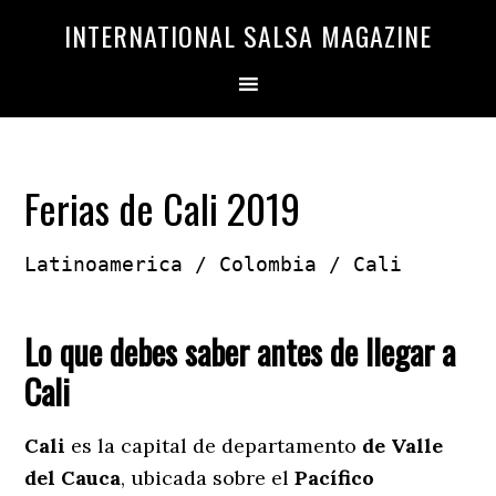
Saltar
Saltar
INTERNATIONAL SALSA MAGAZINE
a
al
la
contenido
navegación
principal
principal
Ferias de Cali 2019
Latinoamerica / Colombia / Cali

Lo que debes saber antes de llegar a
Cali
Cali
es la capital de departamento
de Valle
del Cauca
, ubicada sobre el
Pacífico