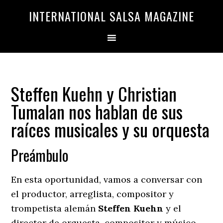
Saltar
Saltar
INTERNATIONAL SALSA MAGAZINE
a
al
la
contenido
navegación
principal
principal
Steffen Kuehn y Christian
Tumalan nos hablan de sus
raíces musicales y su orquesta
Preámbulo
En esta oportunidad, vamos a conversar con
el productor, arreglista, compositor y
trompetista alemán
Steffen Kuehn
y el
director de orquesta, compositor y músico