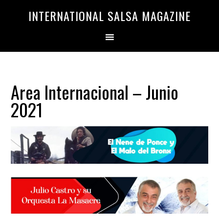
Saltar
Saltar
INTERNATIONAL SALSA MAGAZINE
a
al
la
contenido
navegación
principal
principal
Area Internacional – Junio
2021