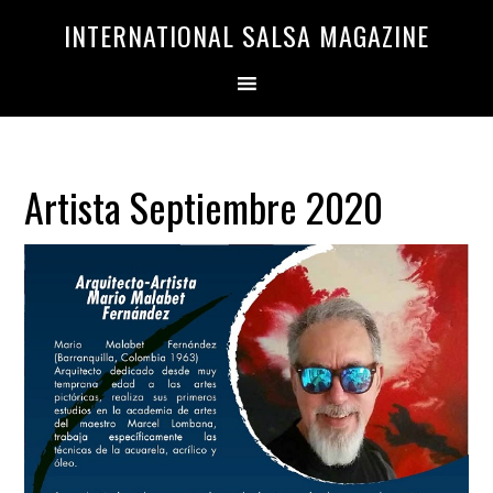
Saltar
Saltar
INTERNATIONAL SALSA MAGAZINE
a
al
la
contenido
navegación
principal
principal
Artista Septiembre 2020