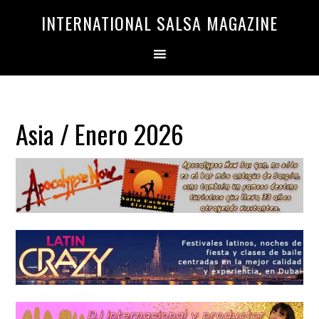
Saltar
Saltar
INTERNATIONAL SALSA MAGAZINE
a
al
la
contenido
navegación
principal
principal
Asia / Enero 2026