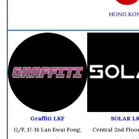
HONG KO
Graffiti LKF
SOLAR L
G/F, 17-18 Lan Kwai Fong,
Central 2nd Floo