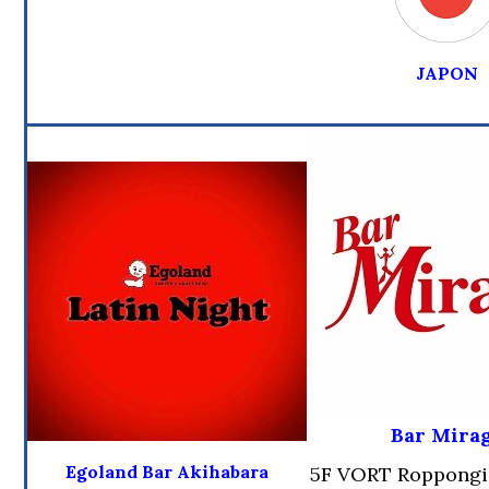
JAPON
Bar Mira
Egoland Bar Akihabara
5F VORT Roppongi B