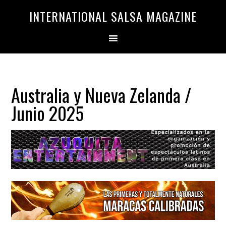
Saltar
Saltar
INTERNATIONAL SALSA MAGAZINE
a
al
la
contenido
navegación
principal
principal
Australia y Nueva Zelanda /
Junio 2025