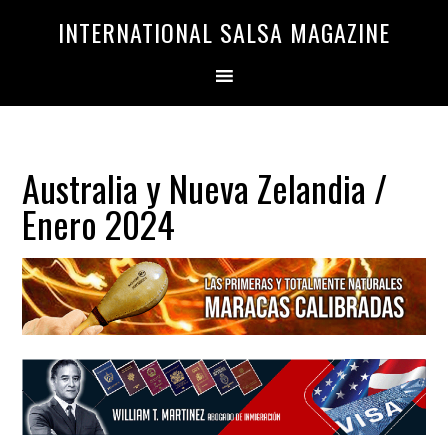
Saltar
Saltar
INTERNATIONAL SALSA MAGAZINE
a
al
la
contenido
navegación
principal
principal
Australia y Nueva Zelandia /
Enero 2024