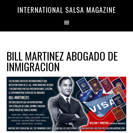
Saltar
Saltar
INTERNATIONAL SALSA MAGAZINE
a
al
la
contenido
navegación
principal
principal
BILL MARTINEZ ABOGADO DE
INMIGRACION