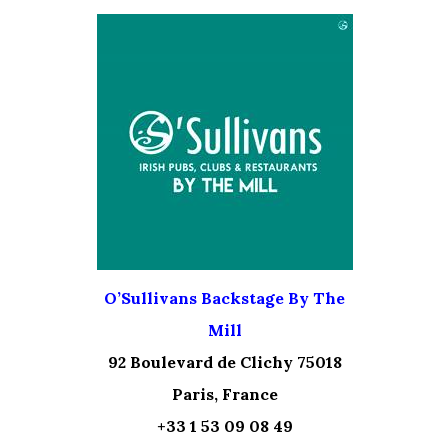
O’Sullivans Backstage By The
Mill
92 Boulevard de Clichy 75018
Paris, France
+33 1 53 09 08 49