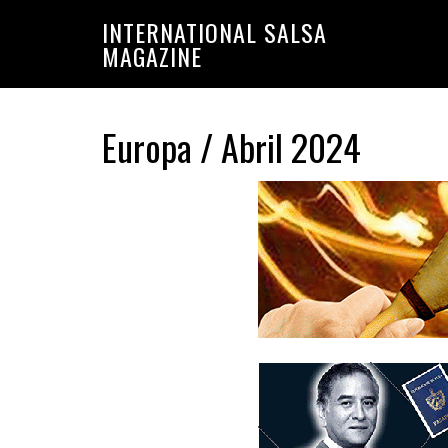
Saltar
Saltar
INTERNATIONAL SALSA
a
al
MAGAZINE
la
contenido
navegación
principal
principal
Europa / Abril 2024