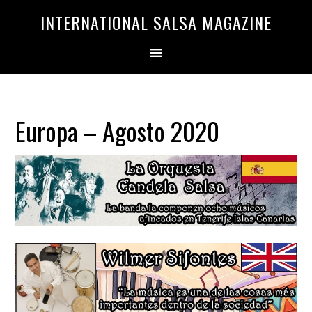
Saltar
Saltar
INTERNATIONAL SALSA MAGAZINE
a
al
la
contenido
navegación
principal
principal
Europa – Agosto 2020