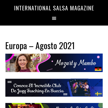
Saltar
Saltar
INTERNATIONAL SALSA MAGAZINE
a
al
la
contenido
navegación
principal
principal
Europa – Agosto 2021