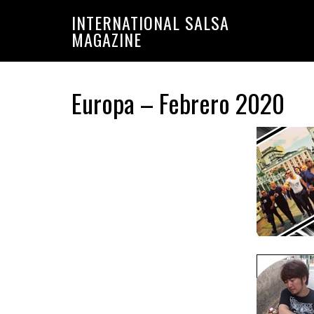
Saltar
Saltar
INTERNATIONAL SALSA
a
al
MAGAZINE
la
contenido
navegación
principal
principal
Europa – Febrero 2020