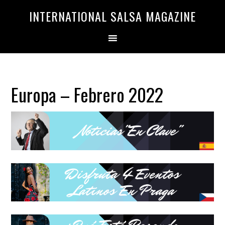
Saltar
Saltar
INTERNATIONAL SALSA MAGAZINE
a
al
la
contenido
navegación
principal
principal
Europa – Febrero 2022