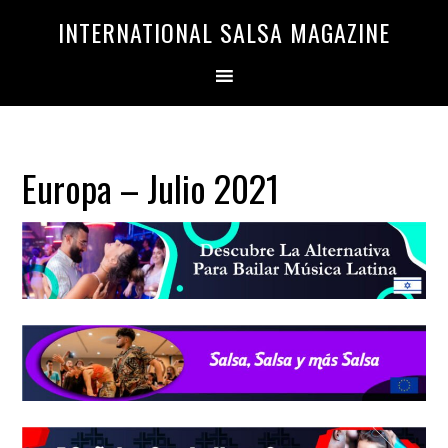
Saltar
Saltar
INTERNATIONAL SALSA MAGAZINE
a
al
la
contenido
navegación
principal
principal
Europa – Julio 2021