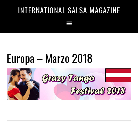
Saltar
Saltar
INTERNATIONAL SALSA MAGAZINE
a
al
la
contenido
navegación
principal
principal
Europa – Marzo 2018