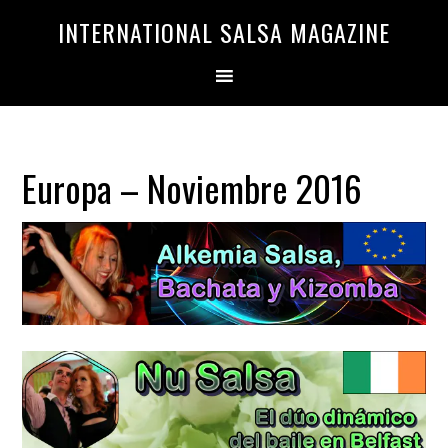
Saltar
Saltar
INTERNATIONAL SALSA MAGAZINE
a
al
la
contenido
navegación
principal
principal
Europa – Noviembre 2016