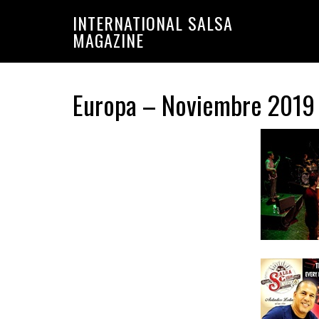
Saltar
Saltar
INTERNATIONAL SALSA
a
al
MAGAZINE
la
contenido
navegación
principal
principal
Europa – Noviembre 2019