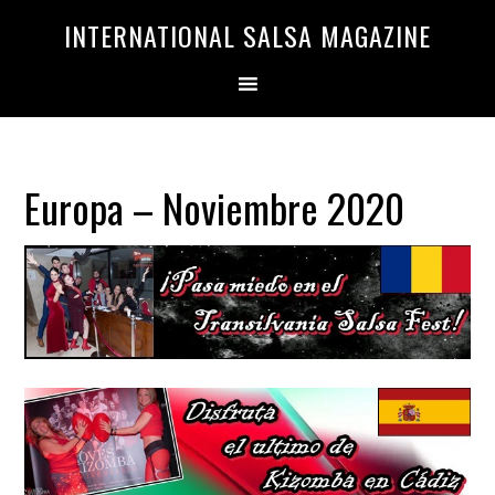
Saltar
Saltar
INTERNATIONAL SALSA MAGAZINE
a
al
la
contenido
navegación
principal
principal
Europa – Noviembre 2020