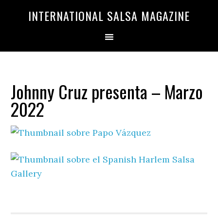
Saltar
Saltar
INTERNATIONAL SALSA MAGAZINE
a
al
la
contenido
navegación
principal
principal
Johnny Cruz presenta – Marzo
2022