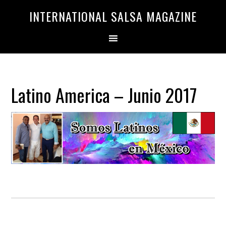
Saltar
Saltar
INTERNATIONAL SALSA MAGAZINE
a
al
la
contenido
navegación
principal
principal
Latino America – Junio 2017