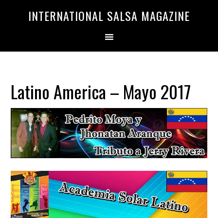
Saltar
Saltar
INTERNATIONAL SALSA MAGAZINE
a
al
la
contenido
navegación
principal
principal
Latino America – Mayo 2017