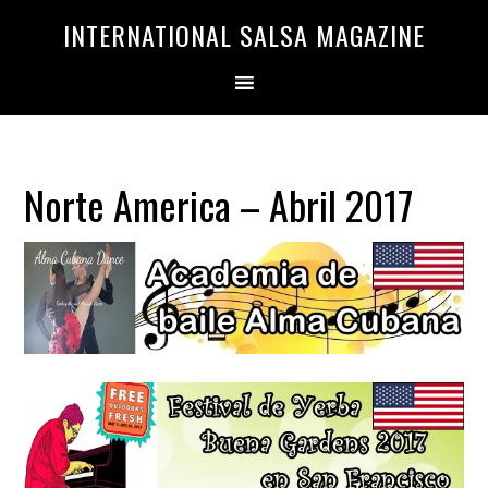
Saltar
Saltar
INTERNATIONAL SALSA MAGAZINE
a
al
la
contenido
navegación
principal
principal
Norte America – Abril 2017