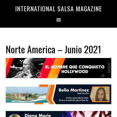
Saltar
Saltar
INTERNATIONAL SALSA MAGAZINE
a
al
la
contenido
navegación
principal
principal
Norte America – Junio 2021