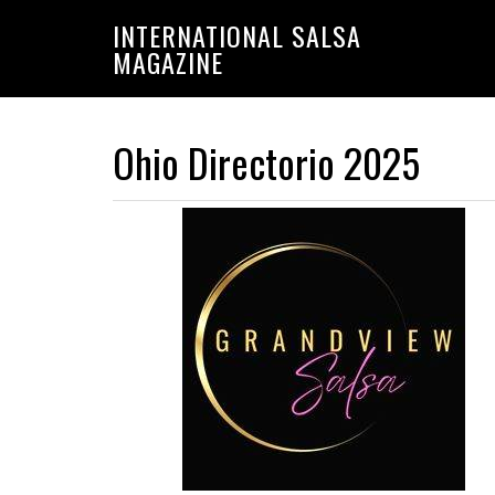
Saltar
Saltar
INTERNATIONAL SALSA
a
al
MAGAZINE
la
contenido
navegación
principal
principal
Ohio Directorio 2025