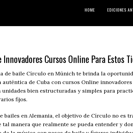
HOME
EDICIONES AN
e Innovadores Cursos Online Para Estos T
a de baile Círculo en Múnich te brinda la oportuni
sa auténtica de Cuba con cursos Online innovadores
en unidades bien estructuradas y simples para pract
rios fijos.
 bailes en Alemania, el objetivo de Círculo no es tr
e tal manera que realmente se pueda entender y domi
o de la música con pasos de baile y figuras individu