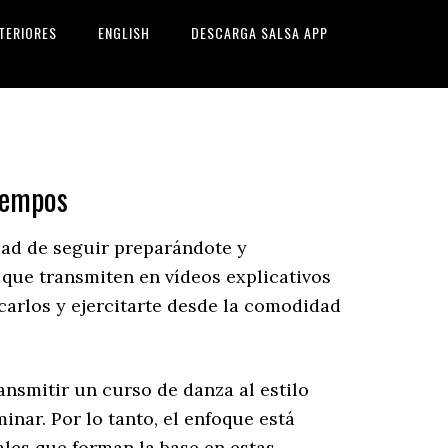
TERIORES
ENGLISH
DESCARGA SALSA APP
iempos
dad de seguir preparándote y
 que transmiten en vídeos explicativos
icarlos y ejercitarte desde la comodidad
ansmitir un curso de danza al estilo
nar. Por lo tanto, el enfoque está
ales que forman la base en estas