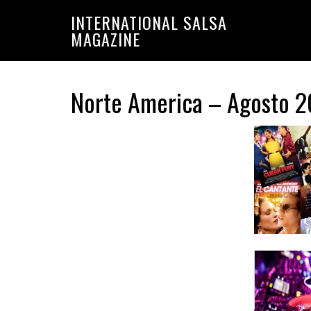
Saltar
Saltar
INTERNATIONAL SALSA
a
al
MAGAZINE
la
contenido
navegación
principal
principal
Norte America – Agosto 