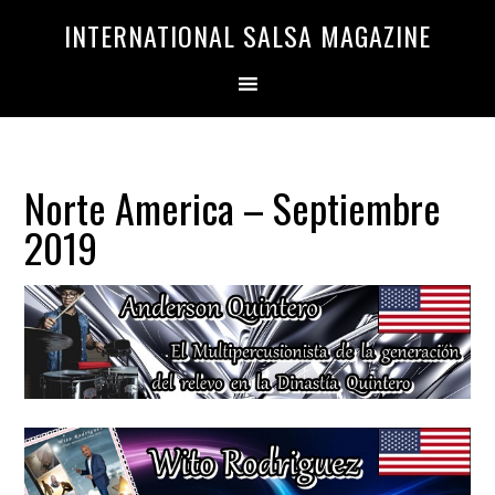
Saltar
Saltar
INTERNATIONAL SALSA MAGAZINE
a
al
la
contenido
navegación
principal
principal
Norte America – Septiembre
2019